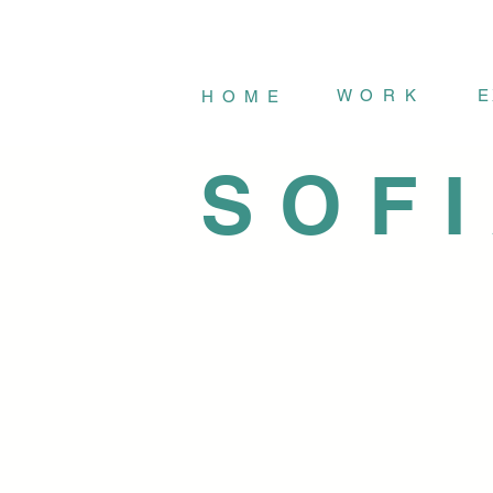
W
O
R
K
E
H
O
M
E
SOF