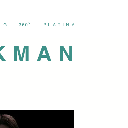
°
N
G
3
6
0
P
L
A
T
I
N
A
KMAN