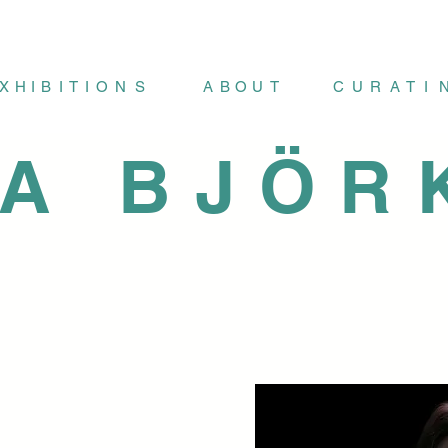
X
H
I
B
I
T
I
O
N
S
A
B
O
U
T
C
U
R
A
T
I
IA BJÖR